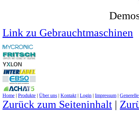
Demos
Link zu Gebrauchtmaschinen
Home
|
Produkte
|
Über uns
|
Kontakt
|
Login
|
Impressum
|
Generelle
Zurück zum Seiteninhalt
|
Zur