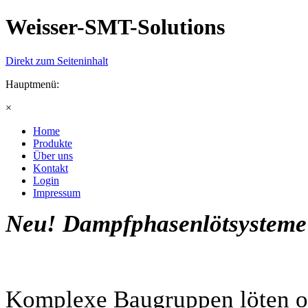
Weisser-SMT-Solutions
Direkt zum Seiteninhalt
Hauptmenü:
×
Home
Produkte
Über uns
Kontakt
Login
Impressum
Neu! Dampfphasenlötsysteme
Komplexe Baugruppen löten o