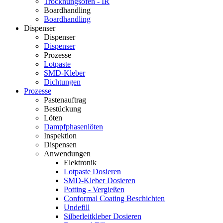
Trocknungsofen - IR
Boardhandling
Boardhandling
Dispenser
Dispenser
Dispenser
Prozesse
Lotpaste
SMD-Kleber
Dichtungen
Prozesse
Pastenauftrag
Bestückung
Löten
Dampfphasenlöten
Inspektion
Dispensen
Anwendungen
Elektronik
Lotpaste Dosieren
SMD-Kleber Dosieren
Potting - Vergießen
Conformal Coating Beschichten
Undefill
Silberleitkleber Dosieren