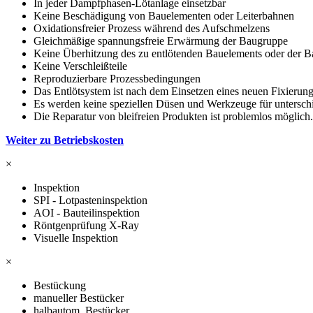
In jeder Dampfphasen-Lötanlage einsetzbar
Keine Beschädigung von Bauelementen oder Leiterbahnen
Oxidationsfreier Prozess während des Aufschmelzens
Gleichmäßige spannungsfreie Erwärmung der Baugruppe
Keine Überhitzung des zu entlötenden Bauelements oder der 
Keine Verschleißteile
Reproduzierbare Prozessbedingungen
Das Entlötsystem ist nach dem Einsetzen eines neuen Fixierungss
Es werden keine speziellen Düsen und Werkzeuge für untersch
Die Reparatur von bleifreien Produkten ist problemlos möglich.
Weiter zu Betriebskosten
×
Inspektion
SPI - Lotpasteninspektion
AOI - Bauteilinspektion
Röntgenprüfung X-Ray
Visuelle Inspektion
×
Bestückung
manueller Bestücker
halbautom. Bestücker