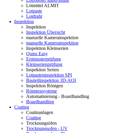
Lötroboter stand-Inline
Lötmittel ALMIT
Lotpaste
Lotdraht
Inspektion
Inspektion
Inspektion Übersicht
manuelle Kamerainspektion
manuelle Kamerainspektion
Inspektion Kleinserien
Quins Easy
Erstmusterprüfung
Kleinserienprüfung
Inspektion Serien
Lotpasteninspektion SPI
Bauteilinspektion 3D-AOI
Inspektion Röntgen
Röntgensysteme
Automatisierung - Boardhandling
Boardhandling
Coating
Coatinanlagen
Coating
Trocknungsöfen
Trocknungsofen - UV