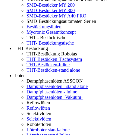
SMD-Bestücker MY 200
SMD-Bestücker MY 300
SMD-Bestücker MY A40 PRO
SMD-Bestückungsautomaten-Serien
Bestückungslinien
Mycronic Gesamtkonzept
THT - Bestücktische
THT- Bestückungstische
THT Bestückung
THT-Bestückung Robotas
THT-Bestücken-Tischsystem
THT-Bestücken-Inline
THT-Bestücken-stand alone
Löten
Dampfphasenlöten ASSCON
Dampfphasenlöten - stand alone
Dampfphasenlöten - Inline
Dampfphasenlöten -Vakuum-
Reflowlöten
Reflowlöten
Selektivlöten
Selektivlöten
Roboterlöten
Lötroboter stand-alone