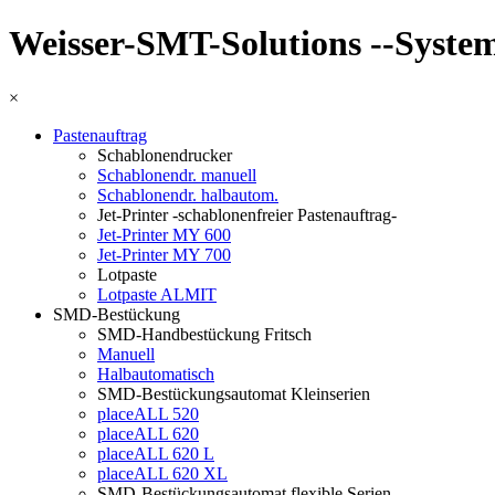
Weisser-SMT-Solutions --Systeme
×
Pastenauftrag
Schablonendrucker
Schablonendr. manuell
Schablonendr. halbautom.
Jet-Printer -schablonenfreier Pastenauftrag-
Jet-Printer MY 600
Jet-Printer MY 700
Lotpaste
Lotpaste ALMIT
SMD-Bestückung
SMD-Handbestückung Fritsch
Manuell
Halbautomatisch
SMD-Bestückungsautomat Kleinserien
placeALL 520
placeALL 620
placeALL 620 L
placeALL 620 XL
SMD-Bestückungsautomat flexible Serien